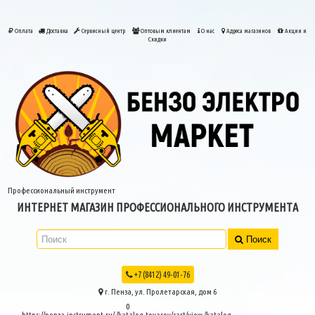
Оплата
Доставка
Сервисный центр
Оптовым клиентам
О нас
Адреса магазинов
Акции и
Скидки
Профессиональный инструмент
ИНТЕРНЕТ МАГАЗИН ПРОФЕССИОНАЛЬНОГО ИНСТРУМЕНТА
Поиск
+7 (8412) 49-01-76
г. Пенза, ул. Пролетарская, дом 6
0
https://penza-instrument.ru/
/katalog-tovarov/cart/view
/katalog-