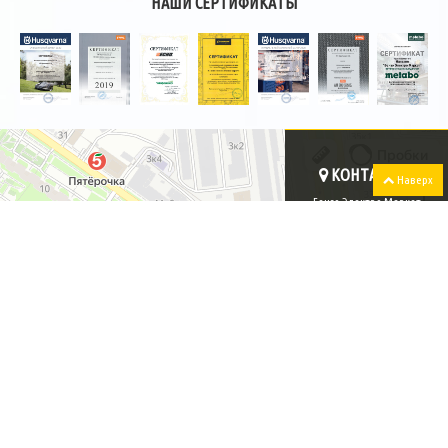
НАШИ СЕРТИФИКАТЫ
КОНТАКТЫ :
Наверх
Бензо Электро Маркет
г. Пенза
,
ул. Пролетарская, дом 6
Телефон:
+7 (8412) 49-01-76
info@penza-instrument.ru