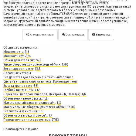
Удобное управление, переключение передач ВПЕРЕД/НЕЙТРАЛЬ, РЕВЕРС
осуществляется поворотом самого мотора и румпеля на 180 градусов, благодаря такой
системе - управление лодкой становится более маневренным и безопасным.
Качественный лодочный мотор Тояма TC3.6BMS имеет встроенный увеличенный
бензобак объемом 1,5 литра, что соответствует примерно 1,5 часа плавания на одной
заправке. Двухтактный двигатель с водяным охлаждением очень прост в установке,
запуск осуществляется ручным стартером.
Харктеристики товара
Отзывы о товаре
Видео товара
Общие характеристики
Мощность л.с.
:
3,6
Мощность кВт
:
2,64
Объем двигателя см³
:
74,6
Число оборотов холостого хода об/мин
:
1500
Вес инструмента в кг
:
13,5
Лодочные моторы
Тип двигателя/охлаждение
:
2-тактный/водяное
Система управления/тип запуска
:
Румпель/ручной
Высота транца в мм
:
381
Гребной винт
:
3 – 7¼" х 6"
Переключ. передач (Вперед-F, Нейтраль-N, Назад-R)
:
F/N
Объем топливного бака л.
:
1,5
Максимальный расход топлива л/ч
:
1,8
Максимальные обороты двигателя об/мин.
:
5000
Тип системы зажигания
:
TCI
Объем масла в редукторе см³.
:
75
Передаточное число редуктора
:
27/13
Производитель:
Toyama