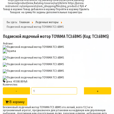
tovarov/product/view
/katalog-tovarov/cart/delete
https://penza-
instrument.ru/components/com_jshopping/files/img_products
2
Руб
✔
Товар в корзине
Товар добавлен в корзину
Перейти в корзину
Удалить
Товаров:
на сумму
Не заданы дополнительные параметры
Вы здесь:
Главная
Лодочные моторы
Подвесной лодочный мотор TOYAMA TC3.6BMS
Подвесной лодочный мотор TOYAMA TC3.6BMS
(Код:
TC3.6BMS
)
Рейтинг:
Цена:
41500.00 Руб
Количество:
В корзину
Бензиновый лодочный мотор TOYAMA TC3.6BMS это легкий, всего 13,5 кг и
эргономичный агрегат, предназначен для установки на надувную или деревянную
рыбацкую, спортивную или спасательную лодку, парусную шлюпку, небольшую яхту.