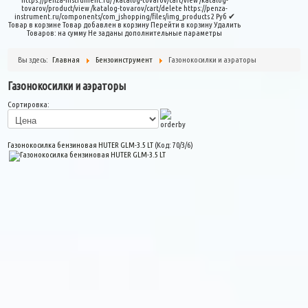
tovarov/product/view
/katalog-tovarov/cart/delete
https://penza-
instrument.ru/components/com_jshopping/files/img_products
2
Руб
✔
Товар в корзине
Товар добавлен в корзину
Перейти в корзину
Удалить
Товаров:
на сумму
Не заданы дополнительные параметры
Вы здесь:
Главная
Бензоинструмент
Газонокосилки и аэраторы
Газонокосилки и аэраторы
Сортировка:
Газонокосилка бензиновая HUTER GLM-3.5 LT
(Код:
70/3/6
)