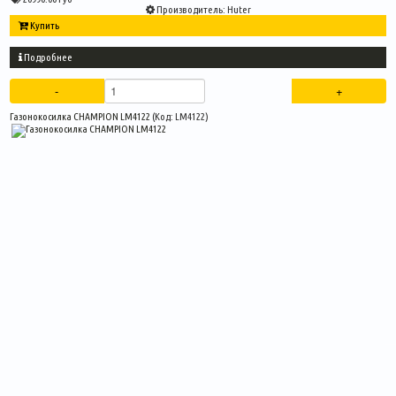
Производитель:
Huter
Купить
Подробнее
Газонокосилка CHAMPION LM4122
(Код:
LM4122
)