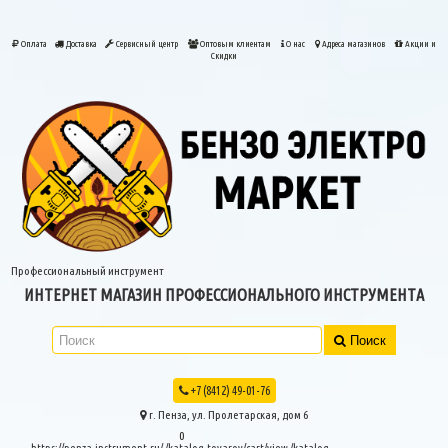
Оплата
Доставка
Сервисный центр
Оптовым клиентам
О нас
Адреса магазинов
Акции и
Скидки
Профессиональный инструмент
ИНТЕРНЕТ МАГАЗИН ПРОФЕССИОНАЛЬНОГО ИНСТРУМЕНТА
Поиск
+7 (8412) 49-01-76
г. Пенза, ул. Пролетарская, дом 6
0
https://penza-instrument.ru/
/katalog-tovarov/cart/view
/katalog-