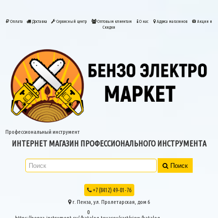
Оплата
Доставка
Сервисный центр
Оптовым клиентам
О нас
Адреса магазинов
Акции и
Скидки
Профессиональный инструмент
ИНТЕРНЕТ МАГАЗИН ПРОФЕССИОНАЛЬНОГО ИНСТРУМЕНТА
Поиск
+7 (8412) 49-01-76
г. Пенза, ул. Пролетарская, дом 6
0
https://penza-instrument.ru/
/katalog-tovarov/cart/view
/katalog-