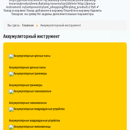
tovarov/product/view
/katalog-tovarov/cart/delete
https://penza-
instrument.ru/components/com_jshopping/files/img_products
2
Руб
✔
Товар в корзине
Товар добавлен в корзину
Перейти в корзину
Удалить
Товаров:
на сумму
Не заданы дополнительные параметры
Вы здесь:
Главная
Аккумуляторный инструмент
Аккумуляторный инструмент
Аккумуляторные цепные пилы
Аккумуляторные триммеры
Аккумуляторные газонокосилки
Аккумуляторные воздуходувные устройства