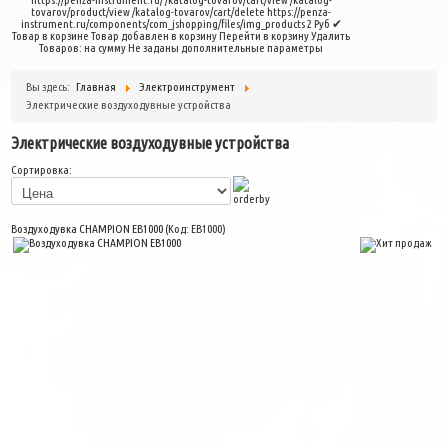
tovarov/product/view
/katalog-tovarov/cart/delete
https://penza-
instrument.ru/components/com_jshopping/files/img_products
2
Руб
✔
Товар в корзине
Товар добавлен в корзину
Перейти в корзину
Удалить
Товаров:
на сумму
Не заданы дополнительные параметры
Вы здесь:
Главная
Электроинструмент
Электрические воздуходувные устройства
Электрические воздуходувные устройства
Сортировка:
Воздуходувка CHAMPION EB1000
(Код:
EB1000
)