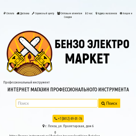
Оплата
Доставка
Сервисный центр
Оптовым клиентам
О нас
Адреса магазинов
Акции и
Скидки
Профессиональный инструмент
ИНТЕРНЕТ МАГАЗИН ПРОФЕССИОНАЛЬНОГО ИНСТРУМЕНТА
Поиск
+7 (8412) 49-01-76
г. Пенза, ул. Пролетарская, дом 6
0
https://penza-instrument.ru/
/katalog-tovarov/cart/view
/katalog-