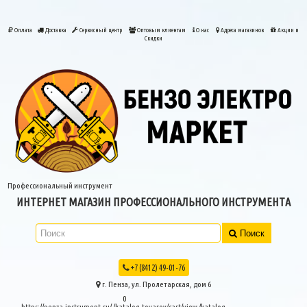
Оплата
Доставка
Сервисный центр
Оптовым клиентам
О нас
Адреса магазинов
Акции и
Скидки
Профессиональный инструмент
ИНТЕРНЕТ МАГАЗИН ПРОФЕССИОНАЛЬНОГО ИНСТРУМЕНТА
Поиск
+7 (8412) 49-01-76
г. Пенза, ул. Пролетарская, дом 6
0
https://penza-instrument.ru/
/katalog-tovarov/cart/view
/katalog-