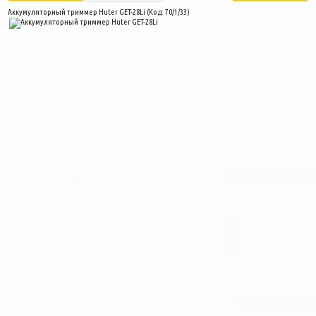
Аккумуляторный триммер Huter GET-28Li
(Код:
70/1/33
)