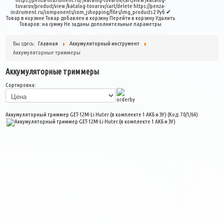
tovarov/product/view
/katalog-tovarov/cart/delete
https://penza-
instrument.ru/components/com_jshopping/files/img_products
2
Руб
✔
Товар в корзине
Товар добавлен в корзину
Перейти в корзину
Удалить
Товаров:
на сумму
Не заданы дополнительные параметры
Вы здесь:
Главная
Аккумуляторный инструмент
Аккумуляторные триммеры
Аккумуляторные триммеры
Сортировка:
Аккумуляторный триммер GET-12M-Li Huter (в комплекте 1 АКБ и ЗУ)
(Код:
70/1/64
)