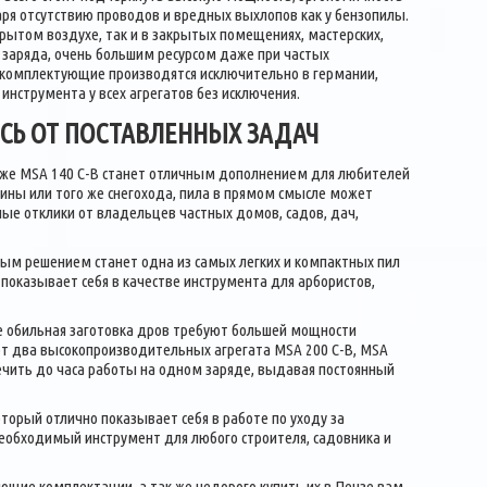
даря отсутствию проводов и вредных выхлопов как у бензопилы.
ытом воздухе, так и в закрытых помещениях, мастерских,
заряда, очень большим ресурсом даже при частых
е комплектующие производятся исключительно в германии,
инструмента у всех агрегатов без исключения.
СЬ ОТ ПОСТАВЛЕННЫХ ЗАДАЧ
 же MSA 140 C-B станет отличным дополнением для любителей
шины или того же снегохода, пила в прямом смысле может
ые отклики от владельцев частных домов, садов, дач,
чным решением станет одна из самых легких и компактных пил
о показывает себя в качестве инструмента для арбористов,
 же обильная заготовка дров требуют большей мощности
ют два высокопроизводительных агрегата MSA 200 C-B, MSA
ечить до часа работы на одном заряде, выдавая постоянный
оторый отлично показывает себя в работе по уходу за
 необходимый инструмент для любого строителя, садовника и
щие комплектации, а так же недорого купить их в Пензе вам