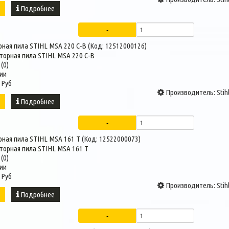
ь
Подробнее
рная пила STIHL MSA 220 C-B
(Код:
12512000126
)
(0)
ии
 Руб
Производитель:
Stih
ь
Подробнее
рная пила STIHL MSA 161 T
(Код:
12522000073
)
(0)
ии
 Руб
Производитель:
Stih
ь
Подробнее