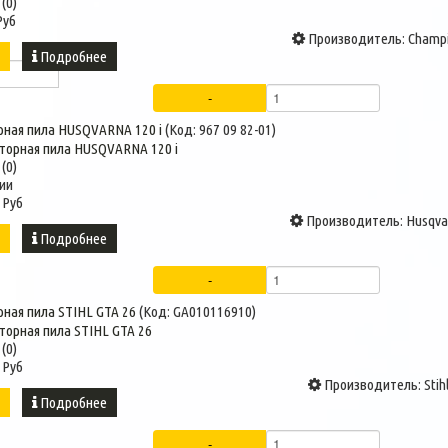
(0)
Руб
Производитель:
Champ
ь
Подробнее
рная пила HUSQVARNA 120 i
(Код:
967 09 82-01
)
(0)
ии
 Руб
Производитель:
Husqva
ь
Подробнее
рная пила STIHL GTA 26
(Код:
GA010116910
)
(0)
 Руб
Производитель:
Stih
ь
Подробнее