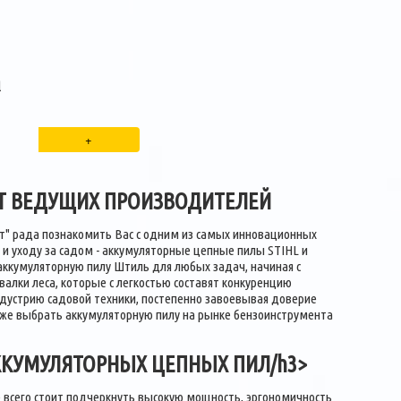
l
Т ВЕДУЩИХ ПРОИЗВОДИТЕЛЕЙ
т" рада познакомить Вас с одним из самых инновационных
в и уходу за садом - аккумуляторные цепные пилы STIHL и
аккумуляторную пилу Штиль для любых задач, начиная с
алки леса, которые с легкостью составят конкуренцию
дустрию садовой техники, постепенно завоевывая доверие
ю же выбрать аккумуляторную пилу на рынке бензоинструмента
ККУМУЛЯТОРНЫХ ЦЕПНЫХ ПИЛ/h3>
е всего стоит подчеркнуть высокую мощность, эргономичность