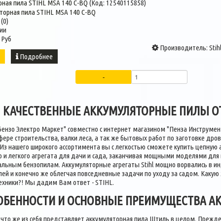
рная пила STIHL MSA 140 C-BQ
(Код:
12540115858
)
(0)
ии
 Руб
Производитель:
Stih
ь
Подробнее
КАЧЕСТВЕННЫЕ АККУМУЛЯТОРНЫЕ ПИЛЫ О
Бензо Электро Маркет" совместно с интернет магазином "Пенза Инструмен
фере строительства, валки леса, а так же бытовых работ по заготовке дро
з нашего широкого ассортимента вы с легкостью сможете купить цепную 
 и легкого агрегата для дачи и сада, заканчивая мощными моделями для в
альным бензопилам. Аккумуляторные агрегаты Stihl мощно ворвались в ин
ей и конечно же облегчая повседневные задачи по уходу за садом. Каку
ехники?! Мы дадим Вам ответ - STIHL.
ОБЕННОСТИ И ОСНОВНЫЕ ПРЕИМУЩЕСТВА А
что же из себя представляет аккумуляторная пила Штиль в целом. Прежд