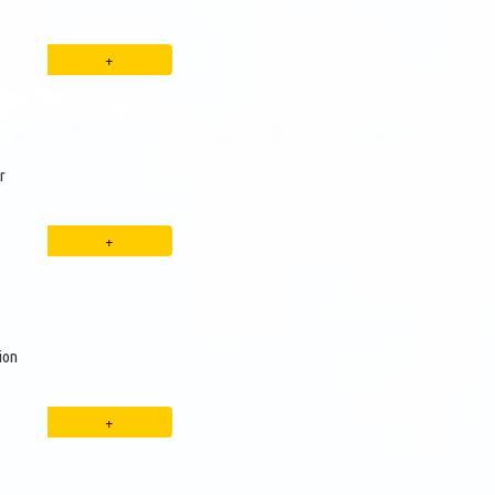
r
ion