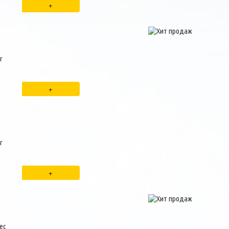
r
r
tec