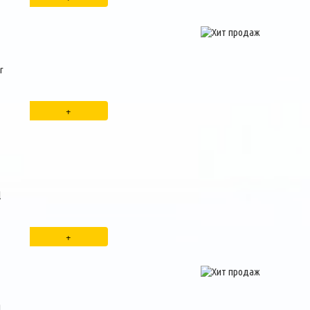
r
l
l