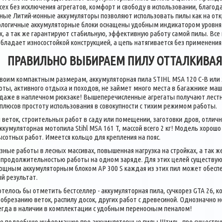
всех без исключения агрегатов, комфорт и свободу в использовании, благо
ные Литий-ионные аккумуляторы позволяют использовать пилы как на откр
нологичные аккумуляторные блоки оснащены удобным индикатором уровня 
, а так же гарантируют стабильную, эффективную работу самой пилы. Вс
бладает износостойкой конструкцией, а цепь натягивается без применения 
ПРАВИЛЬНО ВЫБИРАЕМ ПИЛУ ОТТАЛКИВАЯ
своим компактным размерам, аккумуляторная пила STIHL MSA 120 C-B или
оты, активного отдыха и походов, не займет много места в багажнике ма
 даже в наплечном рюкзаке! Вышеперечисленные агрегаты получают лестн
плюсов простоту использования в совокупности с тихим режимом работы.
 веток, строительных работ в саду или помещении, заготовки дров, отли
аккумуляторная мотопила Stihl MSA 161 T, массой всего 2 кг! Модель хорош
сотных работ. Имеется кольцо для крепления на пояс.
зные работы в лесных массивах, повышенная нагрузка на стройках, а так
с продолжительностью работы на одном заряде. Для этих целей существу
мощным аккумуляторным блоком AP 300 S каждая из этих пил может обесп
й результат.
телось бы отметить бестселлер - аккумуляторная пила, сучкорез GTA 26, к
обрезанию веток, распилу досок, других работ с древесиной. Однозначно
сегда в наличии в комплектации с удобным переносным пеналом!
ее подробную информацию про аккумуляторные пилы Штиль, про существую