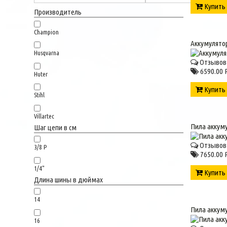
Купит
Производитель
Champion
Аккумулятор
Husqvarna
Отзывов 
6590.00 
Huter
Купит
Stihl
Villartec
Пила аккум
Шаг цепи в см
Отзывов 
3/8 P
7650.00 
1/4"
Купит
Длина шины в дюймах
14
Пила аккум
16