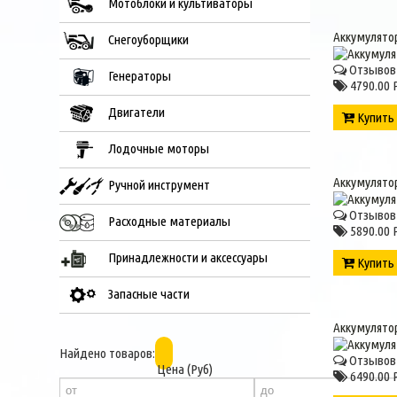
Мотоблоки и культиваторы
Аккумулятор
Снегоуборщики
Отзывов 
Генераторы
4790.00 
Двигатели
Купит
Лодочные моторы
Аккумулятор
Ручной инструмент
Отзывов 
Расходные материалы
5890.00 
Принадлежности и аксессуары
Купит
Запасные части
Аккумулятор
Найдено товаров:
Отзывов 
Цена (Руб)
6490.00 