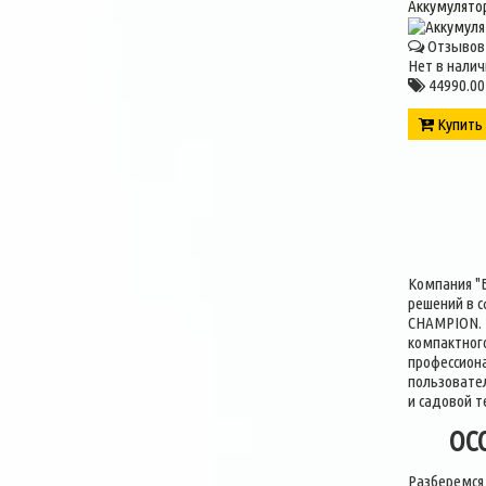
Аккумулято
Отзывов 
Нет в налич
44990.00
Купит
Компания "
решений в с
CHAMPION. И
компактного
профессион
пользовател
и садовой т
ОС
Разберемся 