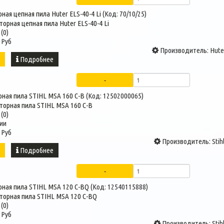
ная цепная пила Huter ELS-40-4 Li
(Код:
70/10/25
)
(0)
 Руб
Производитель:
Hute
ь
Подробнее
рная пила STIHL MSA 160 C-B
(Код:
12502000065
)
(0)
ии
 Руб
Производитель:
Stih
ь
Подробнее
рная пила STIHL MSA 120 C-BQ
(Код:
12540115888
)
(0)
 Руб
Производитель:
Stih