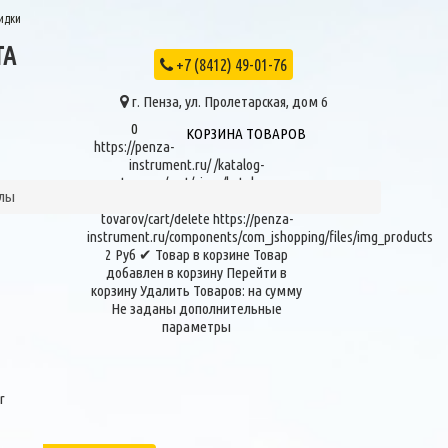
идки
ТА
+7 (8412) 49-01-76
г. Пенза, ул. Пролетарская, дом 6
0
КОРЗИНА ТОВАРОВ
https://penza-
instrument.ru/
/katalog-
tovarov/cart/view
/katalog-
илы
tovarov/product/view
/katalog-
tovarov/cart/delete
https://penza-
instrument.ru/components/com_jshopping/files/img_products
2
Руб
✔ Товар в корзине
Товар
добавлен в корзину
Перейти в
корзину
Удалить
Товаров:
на сумму
Не заданы дополнительные
параметры
r