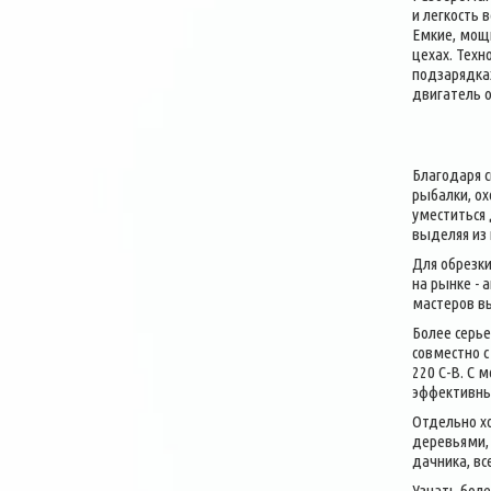
и легкость 
Емкие, мощ
цехах. Тех
подзарядках
двигатель о
Благодаря 
рыбалки, ох
уместиться
выделяя из 
Для обрезки
на рынке - 
мастеров вы
Более серье
совместно 
220 C-B. С 
эффективны
Отдельно хо
деревьями, 
дачника, в
Узнать бол