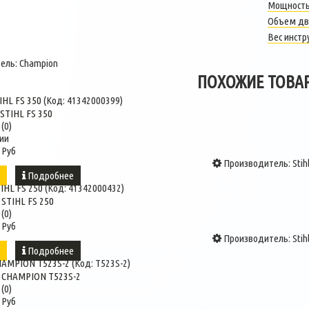
Мощность
Объем дв
Вес инстр
ель:
Champion
ПОХОЖИЕ ТОВА
IHL FS 350
(Код:
41342000399
)
(0)
ии
 Руб
Производитель:
Stih
ь
Подробнее
IHL FS 250
(Код:
41342000432
)
(0)
 Руб
Производитель:
Stih
ь
Подробнее
HAMPION T523S-2
(Код:
T523S-2
)
(0)
 Руб