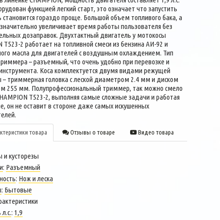
орудован функцией легкий старт, это означает что запустить
 становится гораздо проще. Большой объем топливого бака, а
л значительно увеличивает время работы пользователя без
ельных дозаправок. Двухтактный двигатель у мотокосы
T523-2 работает на топливной смеси из бензина АИ-92 и
ого масла для двигателей с воздушным охлаждением. Тип
триммера – разъемный, что очень удобно при перевозке и
 инструмента. Коса комплектуется двумя видами режущей
 – триммерная головка с леской диаметром 2.4 мм и диском
м 255 мм. Полупрофессиональный триммер, так можно смело
HAMPION T523-2, выполняя самые сложные задачи и работая
е, он не оставит в стороне даже самых искушенных
елей.
ктеристики товара
Отзывы о товаре
Видео товара
 и кусторезы
и
:
Разъемный
ность
:
Нож и леска
ы
:
Бытовые
рактеристики
л.с.
:
1,9