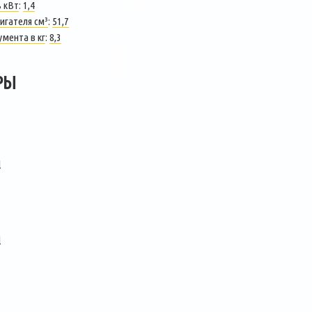
 кВт
:
1,4
игателя см³
:
51,7
умента в кг
:
8,3
РЫ
l
l