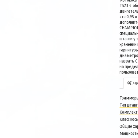
Т523-2 об
двигатель
это 0,95 
дополнит
CHAMPION 
специальн
штанги у 
хранении
гарнитуры
диаметро
назвать C
на предел
пользоват
Хар
Триммеры
Тип штанг
Комплект
Класс кос
Общие ха
Мощность 