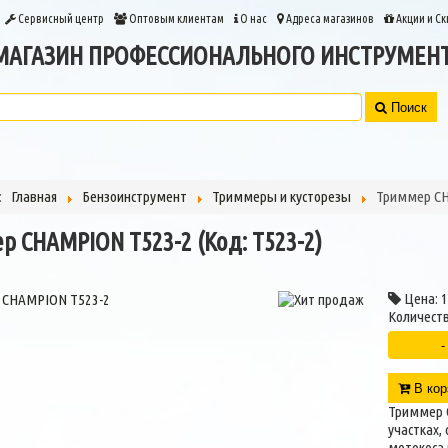
Сервисный центр
Оптовым клиентам
О нас
Адреса магазинов
Акции и Ск
МАГАЗИН ПРОФЕССИОНАЛЬНОГО ИНСТРУМЕН
Поиск
ь:
Главная
Бензоинструмент
Триммеры и кусторезы
Триммер C
р CHAMPION T523-2
(Код:
T523-2
)
Цена:
1
Количеств
В кор
Триммер 
участках,
мотокоса 