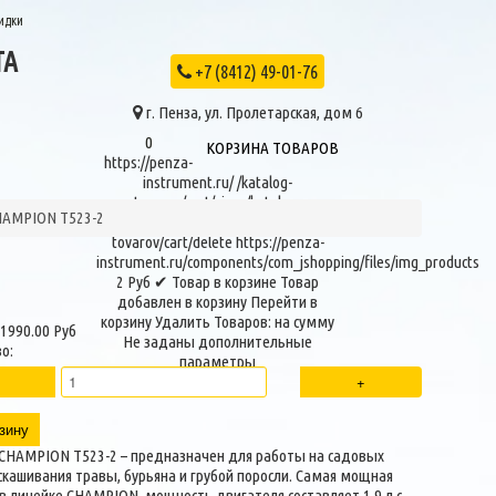
идки
ТА
+7 (8412) 49-01-76
г. Пенза, ул. Пролетарская, дом 6
0
КОРЗИНА ТОВАРОВ
https://penza-
instrument.ru/
/katalog-
tovarov/cart/view
/katalog-
HAMPION T523-2
tovarov/product/view
/katalog-
tovarov/cart/delete
https://penza-
instrument.ru/components/com_jshopping/files/img_products
2
Руб
✔ Товар в корзине
Товар
добавлен в корзину
Перейти в
корзину
Удалить
Товаров:
на сумму
1990.00 Руб
Не заданы дополнительные
о:
параметры
зину
CHAMPION T523-2 – предназначен для работы на садовых
 скашивания травы, бурьяна и грубой поросли. Самая мощная
в линейке CHAMPION, мощность двигателя составляет 1,9 л.с.